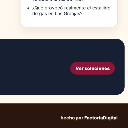
¿Qué provocó realmente el estallido
de gas en Las Granjas?
Ver soluciones
hecho por
FactoriaDigital