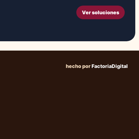
Ver soluciones
hecho por
FactoriaDigital