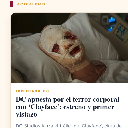
ACTUALIDAD
ESPECTACULOS
DC apuesta por el terror corporal
con ‘Clayface’: estreno y primer
vistazo
DC Studios lanza el tráiler de 'Clayface', cinta de