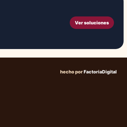
Ver soluciones
hecho por
FactoriaDigital