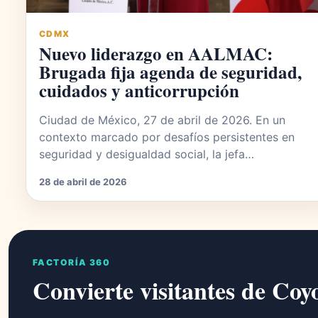
CDMX
Nuevo liderazgo en AALMAC:
Brugada fija agenda de seguridad,
cuidados y anticorrupción
Ciudad de México, 27 de abril de 2026. En un
contexto marcado por desafíos persistentes en
seguridad y desigualdad social, la jefa…
28 de abril de 2026
FACTORÍA 360
Convierte visitantes de Coy