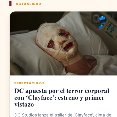
ACTUALIDAD
ESPECTACULOS
DC apuesta por el terror corporal
con ‘Clayface’: estreno y primer
vistazo
DC Studios lanza el tráiler de 'Clayface', cinta de