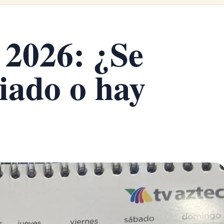
 2026: ¿Se
riado o hay
?