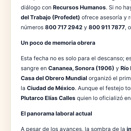
diálogo con
Recursos Humanos
. Si no ha
del Trabajo (Profedet)
ofrece asesoría y r
números
800 717 2942
y
800 911 7877
, 
Un poco de memoria obrera
Esta fecha no es solo para el descanso; e
sangre en
Cananea, Sonora (1906)
y
Río
Casa del Obrero Mundial
organizó el prim
la
Ciudad de México
. Aunque el festejo 
Plutarco Elías Calles
quien lo oficializó e
El panorama laboral actual
A pesar de los avances, la sombra de la
i