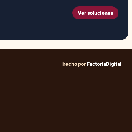
Ver soluciones
hecho por
FactoriaDigital