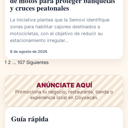
de motos para proteger banquetas
y cruces peatonales
La iniciativa plantea que la Semovi identifique
zonas para habilitar cajones destinados a
motocicletas, con el objetivo de reducir su
estacionamiento irregular…
8 de agosto de 2026
Paginación de entradas
1
2
…
107
Siguientes
ANÚNCIATE AQUÍ
Promociona tu negocio, restaurante, tienda o
experiencia local en Coyoacán.
Guía rápida