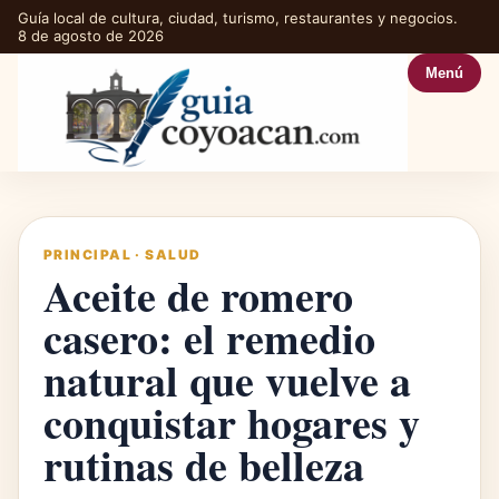
Guía local de cultura, ciudad, turismo, restaurantes y negocios.
8 de agosto de 2026
Menú
PRINCIPAL
·
SALUD
Aceite de romero
casero: el remedio
natural que vuelve a
conquistar hogares y
rutinas de belleza