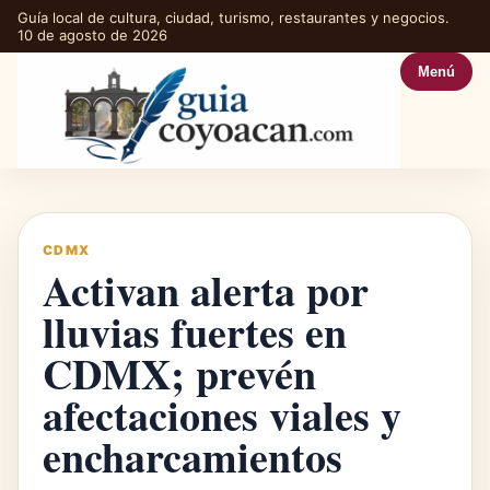
Guía local de cultura, ciudad, turismo, restaurantes y negocios.
10 de agosto de 2026
Menú
CDMX
Activan alerta por
lluvias fuertes en
CDMX; prevén
afectaciones viales y
encharcamientos