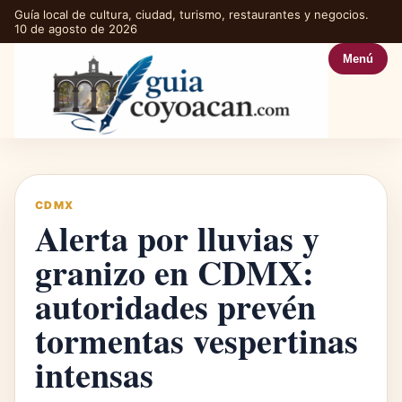
Guía local de cultura, ciudad, turismo, restaurantes y negocios.
10 de agosto de 2026
Menú
CDMX
Alerta por lluvias y
granizo en CDMX:
autoridades prevén
tormentas vespertinas
intensas