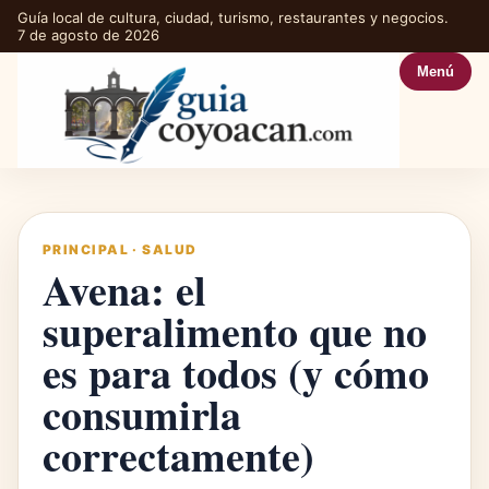
Guía local de cultura, ciudad, turismo, restaurantes y negocios.
7 de agosto de 2026
Menú
PRINCIPAL
·
SALUD
Avena: el
superalimento que no
es para todos (y cómo
consumirla
correctamente)