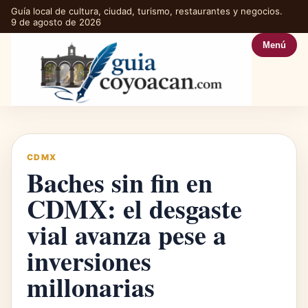
Guía local de cultura, ciudad, turismo, restaurantes y negocios.
9 de agosto de 2026
Menú
CDMX
Baches sin fin en
CDMX: el desgaste
vial avanza pese a
inversiones
millonarias