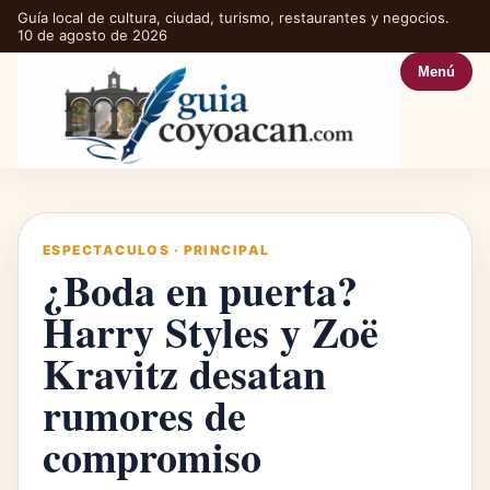
Guía local de cultura, ciudad, turismo, restaurantes y negocios.
10 de agosto de 2026
Menú
ESPECTACULOS
·
PRINCIPAL
¿Boda en puerta?
Harry Styles y Zoë
Kravitz desatan
rumores de
compromiso