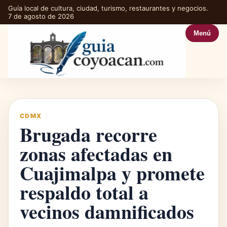
Guía local de cultura, ciudad, turismo, restaurantes y negocios.
7 de agosto de 2026
Menú
CDMX
Brugada recorre
zonas afectadas en
Cuajimalpa y promete
respaldo total a
vecinos damnificados