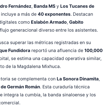
ndro Fernández
,
Banda MS
y
Los Tucanes de
e incluye a más de
40 exponentes
. Destacan
 digitales como
Eslabón Armado
,
Gabito
flujo generacional diverso entre los asistentes.
busca superar las métricas registradas en su
que Fundidora
reportó una afluencia de
100,000
apital, se estima una capacidad operativa similar,
uito de la Magdalena Mixhuca.
ectoria se complementa con
La Sonora Dinamita
,
o de Germán Román
. Esta curaduría técnica
 integra la cumbia, la banda sinaloense y los
omercial.