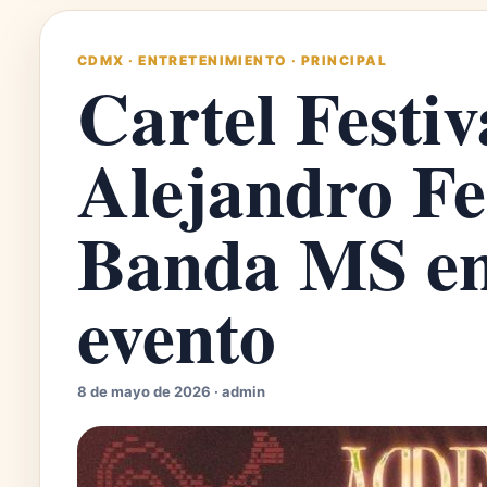
CDMX
·
ENTRETENIMIENTO
·
PRINCIPAL
Cartel Festiv
Alejandro F
Banda MS en
evento
8 de mayo de 2026 · admin