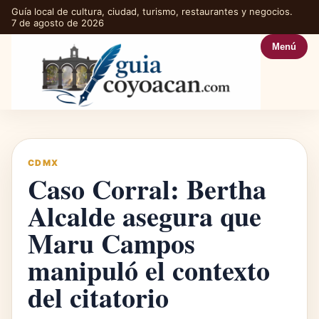
Guía local de cultura, ciudad, turismo, restaurantes y negocios.
7 de agosto de 2026
Menú
CDMX
Caso Corral: Bertha
Alcalde asegura que
Maru Campos
manipuló el contexto
del citatorio