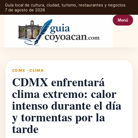
Guía local de cultura, ciudad, turismo, restaurantes y negocios.
7 de agosto de 2026
Menú
CDMX
·
CLIMA
CDMX enfrentará
clima extremo: calor
intenso durante el día
y tormentas por la
tarde