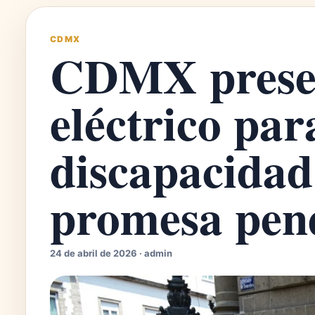
CDMX
CDMX presen
eléctrico pa
discapacidad
promesa pen
24 de abril de 2026 · admin