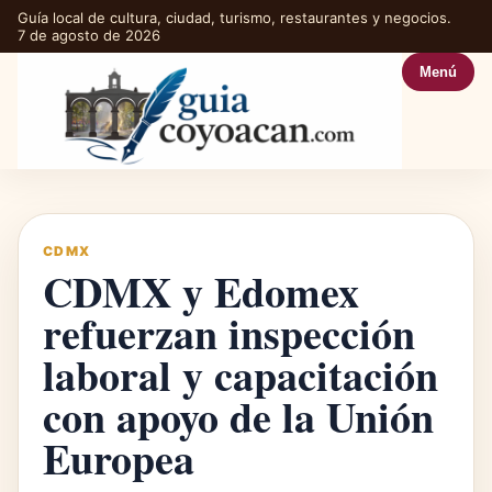
Guía local de cultura, ciudad, turismo, restaurantes y negocios.
7 de agosto de 2026
Menú
CDMX
CDMX y Edomex
refuerzan inspección
laboral y capacitación
con apoyo de la Unión
Europea