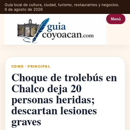
Guía local de cultura, ciudad, turismo, restaurantes y negocios.
6 de agosto de 2026
Menú
CDMX
·
PRINCIPAL
Choque de trolebús en
Chalco deja 20
personas heridas;
descartan lesiones
graves