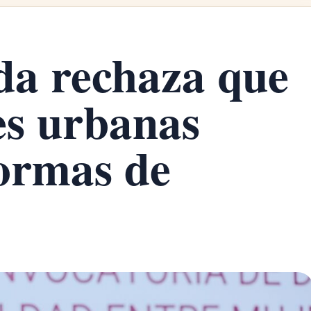
da rechaza que
es urbanas
ormas de