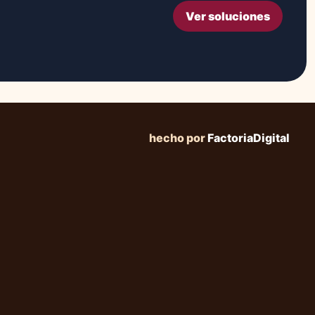
Ver soluciones
hecho por
FactoriaDigital