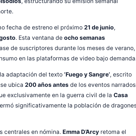
isodios
, estructurando su emisión semanal
norte.
mo fecha de estreno el próximo
21 de junio
,
agosto
. Esta ventana de
ocho semanas
base de suscriptores durante los meses de verano,
consumo en las plataformas de video bajo demanda
la adaptación del texto
‘Fuego y Sangre’
, escrito
l se ubica
200 años antes
de los eventos narrados
ue exclusivamente en la guerra civil de la
Casa
ermó significativamente la población de dragone
as centrales en nómina.
Emma D’Arcy
retoma el