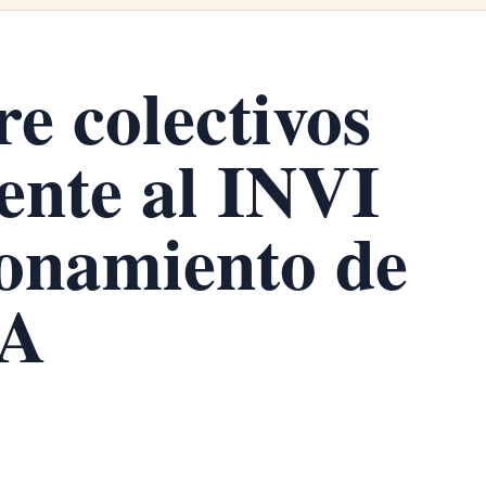
re colectivos
nte al INVI
ionamiento de
DA