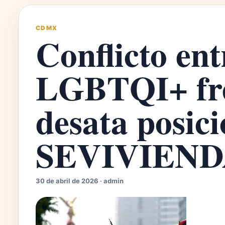
CDMX
Conflicto ent
LGBTQI+ fre
desata posic
SEVIVIEN
30 de abril de 2026 · admin