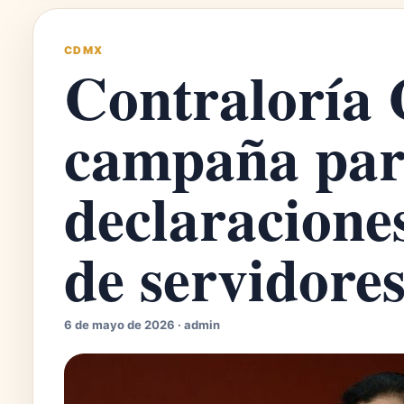
CDMX
Contraloría
campaña par
declaracione
de servidores
6 de mayo de 2026 · admin