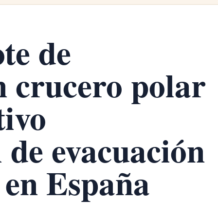
ote de
n crucero polar
tivo
l de evacuación
 en España