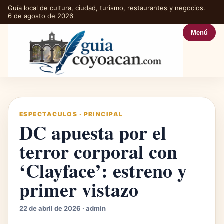
Guía local de cultura, ciudad, turismo, restaurantes y negocios.
6 de agosto de 2026
Menú
ESPECTACULOS
·
PRINCIPAL
DC apuesta por el
terror corporal con
‘Clayface’: estreno y
primer vistazo
22 de abril de 2026 · admin