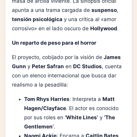
masa de arcilla viviente. La sinopsis oficial
apunta a una trama cargada de
suspenso
,
tensión psicológica
y una crítica al «amor
corrosivo» en el lado oscuro de
Hollywood
.
Un reparto de peso para el horror
El proyecto, cobijado por la visión de
James
Gunn
y
Peter Safran
en
DC Studios
, cuenta
con un elenco internacional que busca dar
realismo a la pesadilla:
Tom Rhys Harries
: Interpreta a
Matt
Hagen/Clayface
. El actor es conocido
por sus roles en
‘White Lines’
y
‘The
Gentlemen’
.
Naomi Ackie
: Encarna a
Caitlin Bates