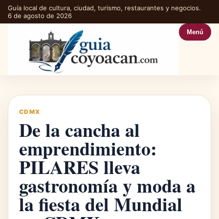
Guía local de cultura, ciudad, turismo, restaurantes y negocios.
6 de agosto de 2026
Menú
CDMX
De la cancha al
emprendimiento:
PILARES lleva
gastronomía y moda a
la fiesta del Mundial