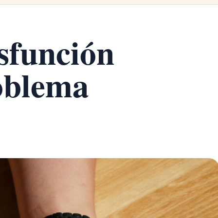
isfunción
roblema