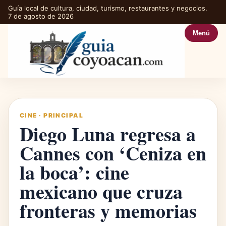
Guía local de cultura, ciudad, turismo, restaurantes y negocios.
7 de agosto de 2026
Menú
CINE
·
PRINCIPAL
Diego Luna regresa a
Cannes con ‘Ceniza en
la boca’: cine
mexicano que cruza
fronteras y memorias