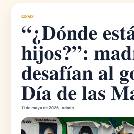
CDMX
“¿Dónde está
hijos?”: mad
desafían al g
Día de las M
11 de mayo de 2026 · admin