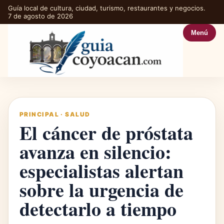
Guía local de cultura, ciudad, turismo, restaurantes y negocios.
7 de agosto de 2026
Menú
PRINCIPAL
·
SALUD
El cáncer de próstata
avanza en silencio:
especialistas alertan
sobre la urgencia de
detectarlo a tiempo