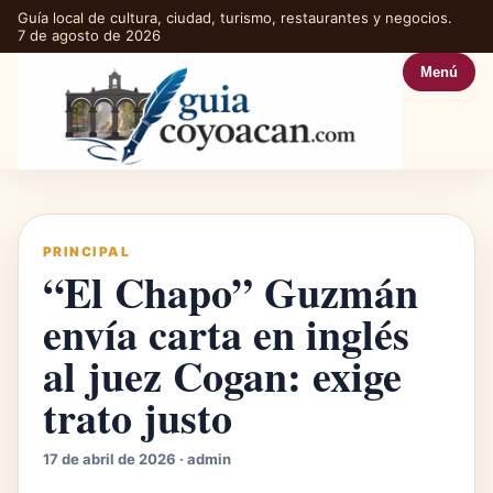
Guía local de cultura, ciudad, turismo, restaurantes y negocios.
7 de agosto de 2026
Menú
PRINCIPAL
“El Chapo” Guzmán
envía carta en inglés
al juez Cogan: exige
trato justo
17 de abril de 2026 · admin