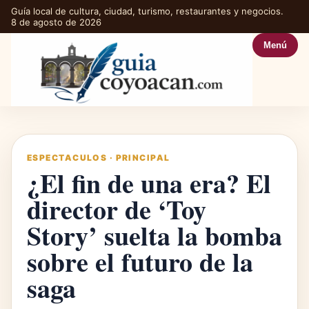
Guía local de cultura, ciudad, turismo, restaurantes y negocios.
8 de agosto de 2026
Menú
ESPECTACULOS
·
PRINCIPAL
¿El fin de una era? El
director de ‘Toy
Story’ suelta la bomba
sobre el futuro de la
saga