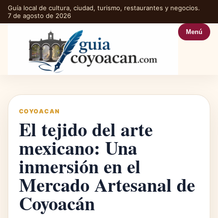
Guía local de cultura, ciudad, turismo, restaurantes y negocios.
7 de agosto de 2026
Menú
COYOACAN
El tejido del arte
mexicano: Una
inmersión en el
Mercado Artesanal de
Coyoacán