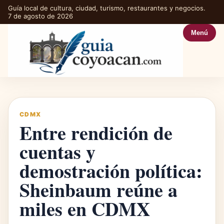
Guía local de cultura, ciudad, turismo, restaurantes y negocios.
7 de agosto de 2026
Menú
CDMX
Entre rendición de
cuentas y
demostración política:
Sheinbaum reúne a
miles en CDMX