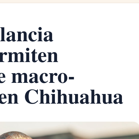
ilancia
ermiten
de macro-
 en Chihuahua