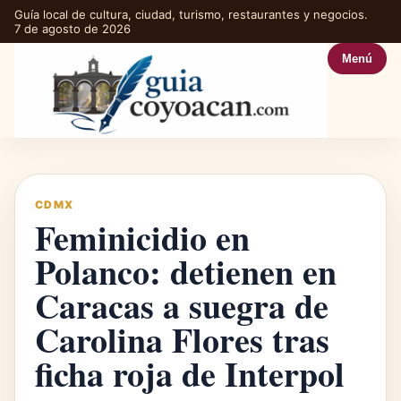
Guía local de cultura, ciudad, turismo, restaurantes y negocios.
7 de agosto de 2026
Menú
CDMX
Feminicidio en
Polanco: detienen en
Caracas a suegra de
Carolina Flores tras
ficha roja de Interpol