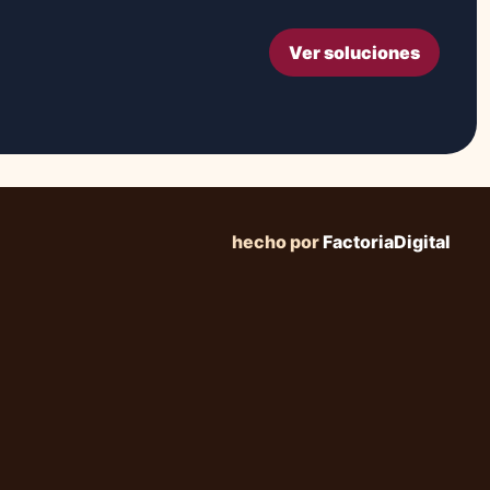
Ver soluciones
hecho por
FactoriaDigital