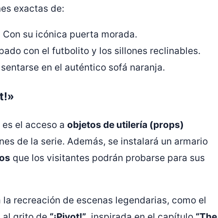
nes exactas de:
: Con su icónica puerta morada.
pado con el futbolito y los sillones reclinables.
 sentarse en el auténtico sofá naranja.
t!»
s es el acceso a
objetos de utilería (props)
nes de la serie. Además, se instalará un armario
cos
que los visitantes podrán probarse para sus
a la recreación de escenas legendarias, como el
 al grito de
“¡Pivot!”
, inspirada en el capítulo
“The