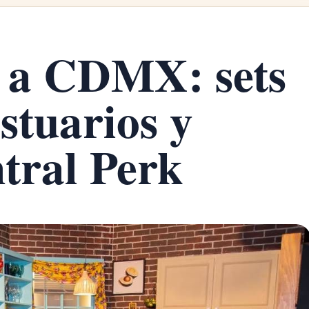
a a CDMX: sets
estuarios y
ntral Perk