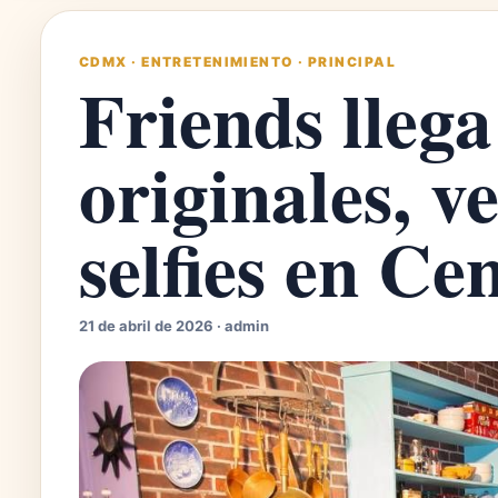
CDMX
·
ENTRETENIMIENTO
·
PRINCIPAL
Friends lleg
originales, v
selfies en Ce
21 de abril de 2026 · admin