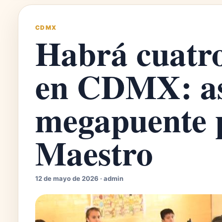
CDMX
Habrá cuatro 
en CDMX: as
megapuente p
Maestro
12 de mayo de 2026 · admin