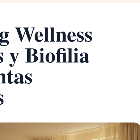
g Wellness
 y Biofilia
ntas
s