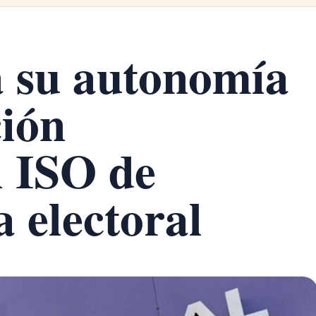
 su autonomía
ción
l ISO de
 electoral