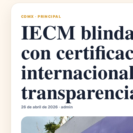
CDMX
·
PRINCIPAL
IECM blinda
con certifica
internaciona
transparencia
26 de abril de 2026 · admin