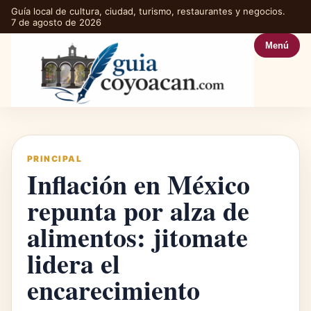
Guía local de cultura, ciudad, turismo, restaurantes y negocios.
7 de agosto de 2026
Menú
PRINCIPAL
Inflación en México
repunta por alza de
alimentos: jitomate
lidera el
encarecimiento