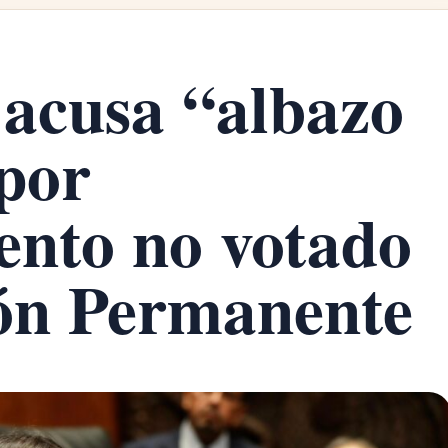
acusa “albazo
 por
ento no votado
ión Permanente