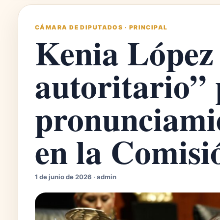
CÁMARA DE DIPUTADOS
·
PRINCIPAL
Kenia López 
autoritario”
pronunciami
en la Comis
1 de junio de 2026 · admin