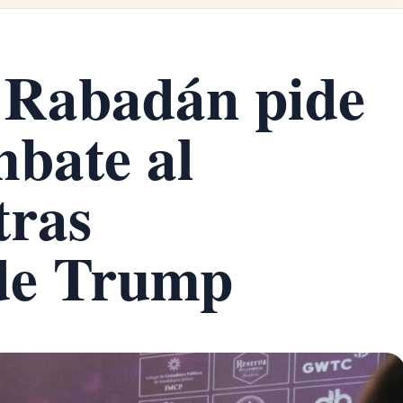
 Rabadán pide
mbate al
tras
 de Trump