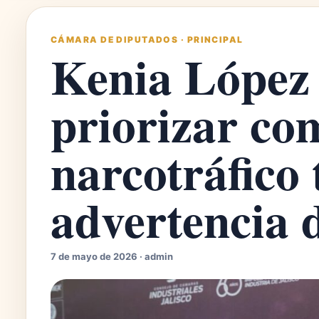
CÁMARA DE DIPUTADOS
·
PRINCIPAL
Kenia López
priorizar co
narcotráfico 
advertencia
7 de mayo de 2026 · admin