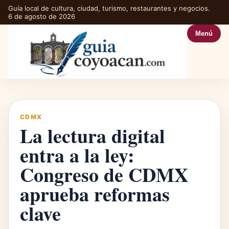
Guía local de cultura, ciudad, turismo, restaurantes y negocios.
6 de agosto de 2026
Menú
CDMX
La lectura digital
entra a la ley:
Congreso de CDMX
aprueba reformas
clave