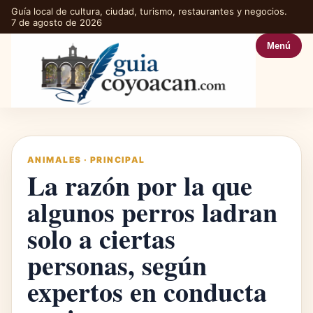
Guía local de cultura, ciudad, turismo, restaurantes y negocios.
7 de agosto de 2026
Menú
ANIMALES
·
PRINCIPAL
La razón por la que
algunos perros ladran
solo a ciertas
personas, según
expertos en conducta