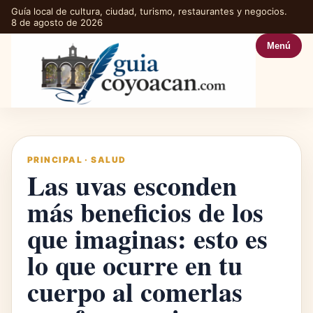
Guía local de cultura, ciudad, turismo, restaurantes y negocios.
8 de agosto de 2026
Menú
PRINCIPAL
·
SALUD
Las uvas esconden
más beneficios de los
que imaginas: esto es
lo que ocurre en tu
cuerpo al comerlas