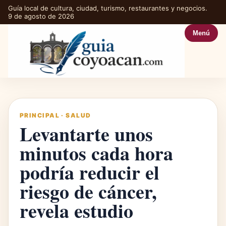
Guía local de cultura, ciudad, turismo, restaurantes y negocios.
9 de agosto de 2026
Menú
PRINCIPAL
·
SALUD
Levantarte unos
minutos cada hora
podría reducir el
riesgo de cáncer,
revela estudio