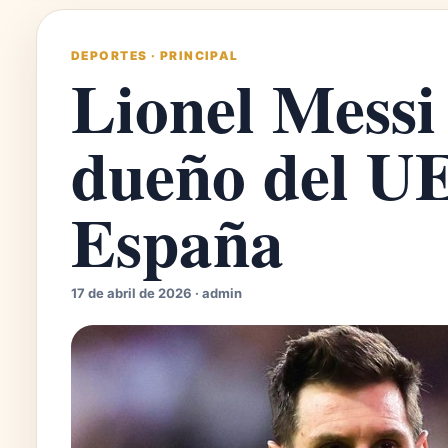
DEPORTES
·
PRINCIPAL
Lionel Messi 
dueño del UE
España
17 de abril de 2026 · admin